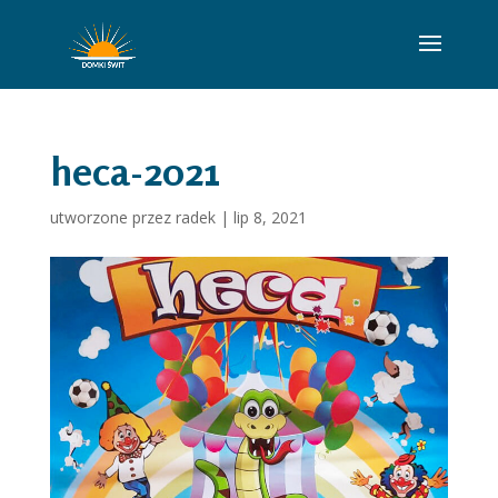
heca-2021
utworzone przez
radek
|
lip 8, 2021